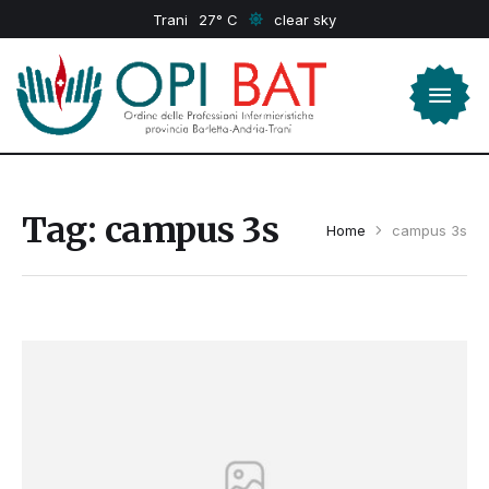
Trani
27
clear sky
Tag:
campus 3s
Home
campus 3s