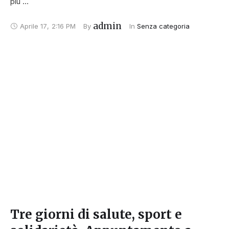
più …
admin
Aprile 17
,
2:16 PM
By 
In 
Senza categoria
Tre giorni di salute, sport e