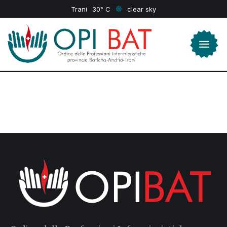
Trani
30
clear sky