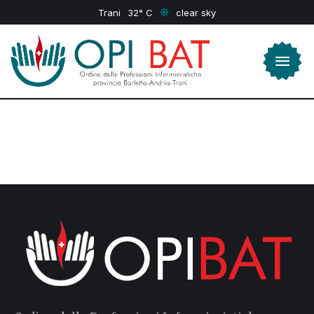
Trani
32
clear sky