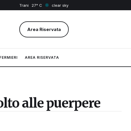
Trani
27
clear sky
Area Riservata
FERMIERI
AREA RISERVATA
olto alle puerpere