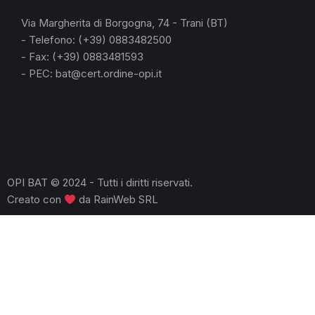
Via Margherita di Borgogna, 74 - Trani (BT)
- Telefono: (+39) 0883482500
- Fax: (+39) 0883481593
- PEC: bat@cert.ordine-opi.it
OPI BAT © 2024 - Tutti i diritti riservati.
Creato con
da
RainWeb SRL