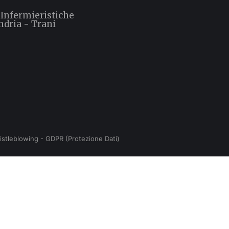
 Infermieristiche
ndria - Trani
istleblowing
-
GDPR (Protezione Dati)