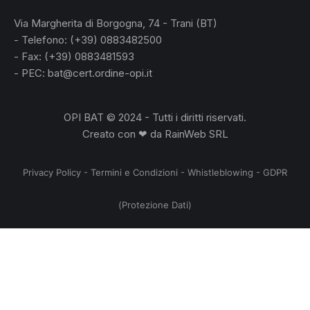
Via Margherita di Borgogna, 74 - Trani (BT)
- Telefono: (+39) 0883482500
- Fax: (+39) 0883481593
- PEC: bat@cert.ordine-opi.it
OPI BAT © 2024 - Tutti i diritti riservati.
Creato con ❤ da
RainWeb SRL
Privacy Policy
-
Termini e Condizioni
-
Whistleblowing
-
GDPR
(Protezione Dati)