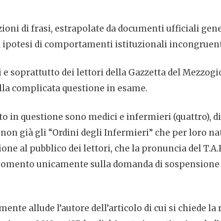
ni di frasi, estrapolate da documenti ufficiali gener
 a ipotesi di comportamenti istituzionali incongruent
 e soprattutto dei lettori della Gazzetta del Mezzog
ella complicata questione in esame.
to in questione sono medici e infermieri (quattro), 
 non già gli “Ordini degli Infermieri” che per loro na
 al pubblico dei lettori, che la pronuncia del T.A.R. 
l momento unicamente sulla domanda di sospensione a
te allude l’autore dell’articolo di cui si chiede la re