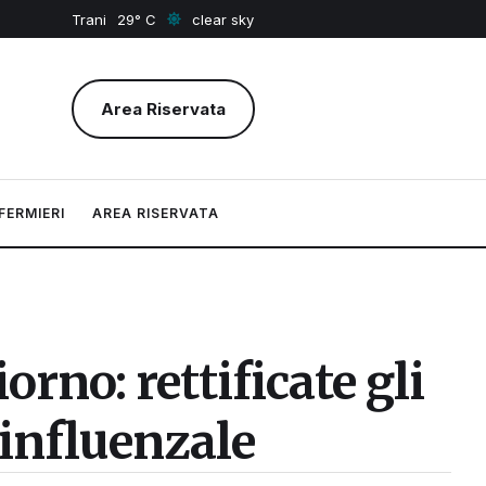
Trani
29
clear sky
Area Riservata
FERMIERI
AREA RISERVATA
orno: rettificate gli
tinfluenzale