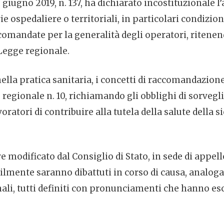
 giugno 2019, n. 137, ha dichiarato incostituzionale l
rie ospedaliere o territoriali, in particolari condizi
andate per la generalità degli operatori, ritenend
Legge regionale.
la pratica sanitaria, i concetti di raccomandazione
gionale n. 10, richiamando gli obblighi di sorveglianz
avoratori di contribuire alla tutela della salute della s
modificato dal Consiglio di Stato, in sede di appello
imilmente saranno dibattuti in corso di causa, anal
ali, tutti definiti con pronunciamenti che hanno esc