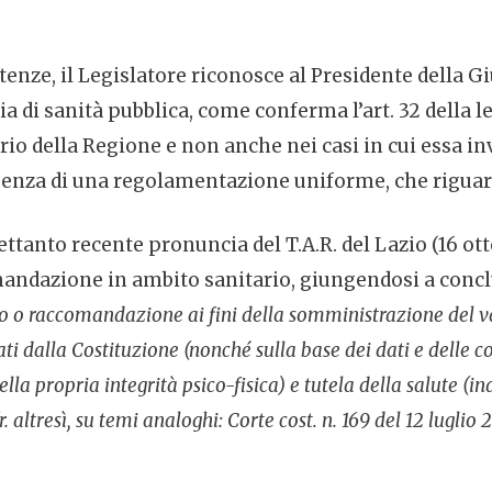
enze, il Legislatore riconosce al Presidente della Gi
a di sanità pubblica, come conferma l’art. 32 della le
io della Regione e non anche nei casi in cui essa inv
genza di una regolamentazione uniforme, che riguard
tanto recente pronuncia del T.A.R. del Lazio (16 otto
mandazione in ambito sanitario, giungendosi a conclus
go o raccomandazione ai fini della somministrazione del vac
ti dalla Costituzione (nonché sulla base dei dati e delle co
a propria integrità psico-fisica) e tutela della salute (indi
 altresì, su temi analoghi: Corte cost. n. 169 del 12 luglio