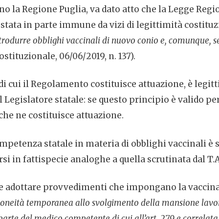
ano la Regione Puglia, va dato atto che la Legge Re
 stata in parte immune da vizi di legittimità costitu
trodurre obblighi vaccinali di nuovo conio e, comunque, s
ostituzionale, 06/06/2019, n. 137).
e, di cui il Regolamento costituisce attuazione, è le
l Legislatore statale: se questo principio è valido p
che ne costituisce attuazione.
ompetenza statale in materia di obblighi vaccinali è 
 in fattispecie analoghe a quella scrutinata dal T.A
e adottare provvedimenti che impongano la vaccinaz
doneità temporanea allo svolgimento della mansione lavorat
arte del medico competente di cui all’art. 279 e correlata 