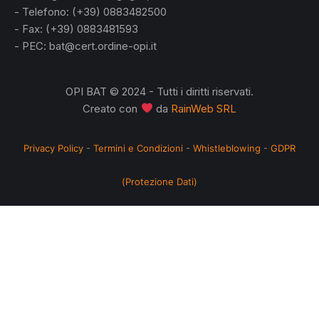
- Telefono: (+39) 0883482500
- Fax: (+39) 0883481593
- PEC: bat@cert.ordine-opi.it
OPI BAT © 2024 - Tutti i diritti riservati.
Creato con
da
RainWeb SRL
Privacy Policy
-
Termini e Condizioni
-
Whistleblowing
-
GDPR
(Protezione Dati)
no