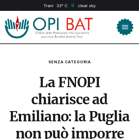
Trani
33
clear sky
SENZA CATEGORIA
La FNOPI
chiarisce ad
Emiliano: la Puglia
non può imporre