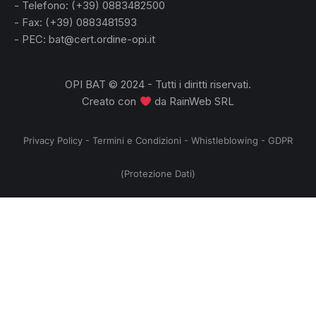
- Telefono: (+39) 0883482500
- Fax: (+39) 0883481593
- PEC: bat@cert.ordine-opi.it
OPI BAT © 2024 - Tutti i diritti riservati.
Creato con
da
RainWeb SRL
Privacy Policy
-
Termini e Condizioni
-
Whistleblowing
-
GDPR
(Protezione Dati)
no