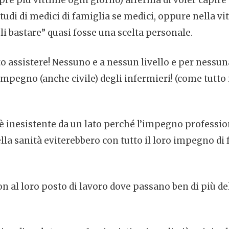
e più vittime ogni giorno) afferma di voler capire s
udi di medici di famiglia se medici, oppure nella vit
li bastare” quasi fosse una scelta personale.
 assistere! Nessuno e a nessun livello e per ness
’impegno (anche civile) degli infermieri! (come tutto
, è inesistente da un lato perché l’impegno professi
ella sanità eviterebbero con tutto il loro impegno di 
n al loro posto di lavoro dove passano ben di più del