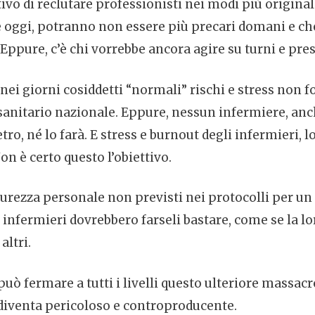
tivo di reclutare professionisti nei modi più origin
ute oggi, potranno non essere più precari domani e ch
ppure, c’è chi vorrebbe ancora agire su turni e pr
i giorni cosiddetti “normali” rischi e stress non fo
io sanitario nazionale. Eppure, nessun infermiere, a
ro, né lo farà. E stress e burnout degli infermieri, 
Non è certo questo l’obiettivo.
curezza personale non previsti nei protocolli per un u
i infermieri dovrebbero farseli bastare, come se la lor
altri.
uò fermare a tutti i livelli questo ulteriore massacr
diventa pericoloso e controproducente.