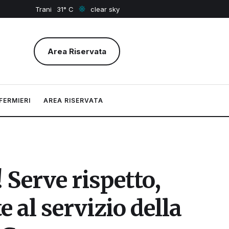
Trani
31
clear sky
Area Riservata
FERMIERI
AREA RISERVATA
 Serve rispetto,
e al servizio della