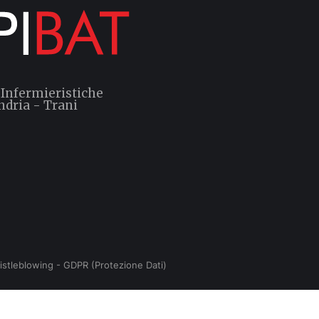
 Infermieristiche
ndria - Trani
istleblowing
-
GDPR (Protezione Dati)