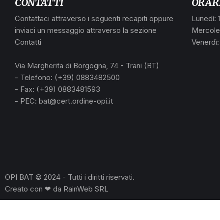
CONTATTI
ORAR
Contattaci attraverso i seguenti recapiti oppure
Lunedì: 
inviaci un messaggio attraverso la sezione
Mercoled
Contatti
Venerdì:
Via Margherita di Borgogna, 74 - Trani (BT)
- Telefono: (+39) 0883482500
- Fax: (+39) 0883481593
- PEC: bat@cert.ordine-opi.it
OPI BAT © 2024 - Tutti i diritti riservati.
Creato con ❤ da
RainWeb SRL