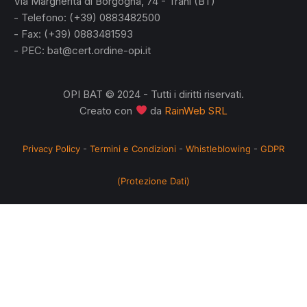
Via Margherita di Borgogna, 74 - Trani (BT)
- Telefono: (+39) 0883482500
- Fax: (+39) 0883481593
- PEC: bat@cert.ordine-opi.it
OPI BAT © 2024 - Tutti i diritti riservati.
Creato con
da
RainWeb SRL
Privacy Policy
-
Termini e Condizioni
-
Whistleblowing
-
GDPR
(Protezione Dati)
no