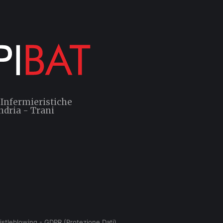
 Infermieristiche
ndria - Trani
istleblowing
-
GDPR (Protezione Dati)