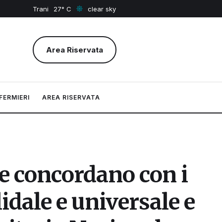
Trani
27
clear sky
Area Riservata
FERMIERI
AREA RISERVATA
ie concordano con i
lidale e universale e