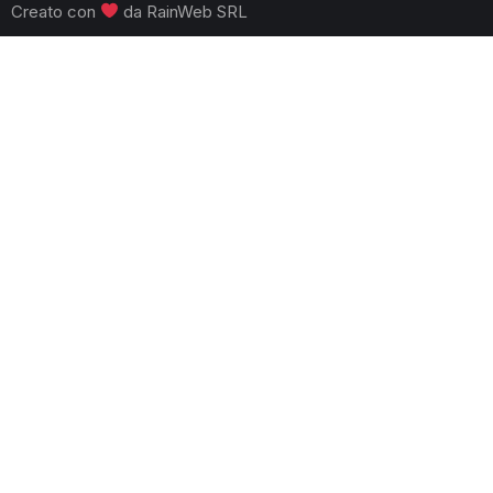
Creato con
da
RainWeb SRL