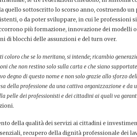
trattuale, le tre Federazioni chiedono, in sintonia c
da quello sottoscritto lo scorso anno, costruendo un
istenti, o da poter sviluppare, in cui le professioni
corrono più formazione, innovazione dei modelli org
ni di blocchi delle assunzioni e del turn over.
utti coloro che se lo meritano, si intende; ricambio generazi
oni che non restino solo sulla carta e che siano supportat
ivo degno di questo nome e non solo grazie allo sforzo del
difesa della professione da una cattiva organizzazione e da
la pelle dei professionisti e dei cittadini ai quali va gara
zioni.
to della qualità dei servizi ai cittadini e investimen
senziali, recupero della dignità professionale dei lav