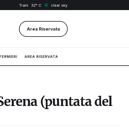
Trani
32
clear sky
Area Riservata
FERMIERI
AREA RISERVATA
 Serena (puntata del