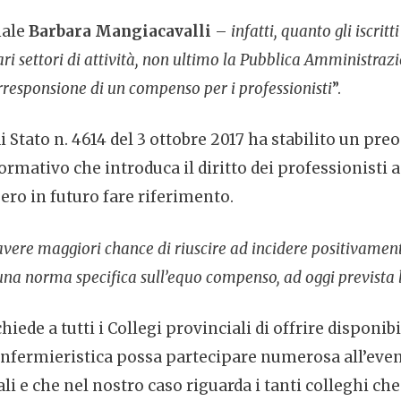
nale
Barbara Mangiacavalli
–
infatti, quanto gli iscritt
ari settori di attività, non ultimo la Pubblica Amministraz
orresponsione di un compenso per i professionisti
”.
di Stato n. 4614 del 3 ottobre 2017 ha stabilito un p
ormativo che introduca il diritto dei professionist
ro in futuro fare riferimento.
avere maggiori chance di riuscire ad incidere positivamen
 una norma specifica sull’equo compenso, ad oggi prevista
hiede a tutti i Collegi provinciali di offrire disponi
e infermieristica possa partecipare numerosa all’ev
i e che nel nostro caso riguarda i tanti colleghi che