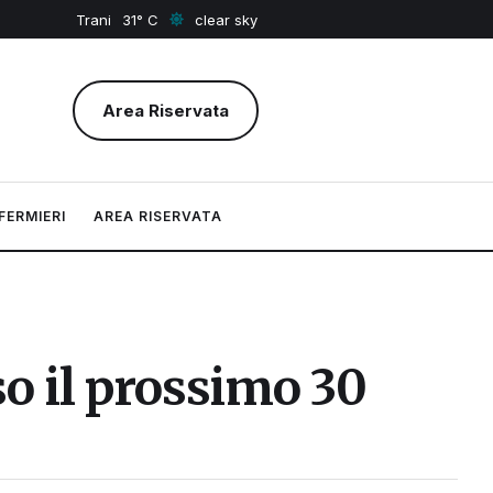
Trani
31
clear sky
Area Riservata
FERMIERI
AREA RISERVATA
 il prossimo 30