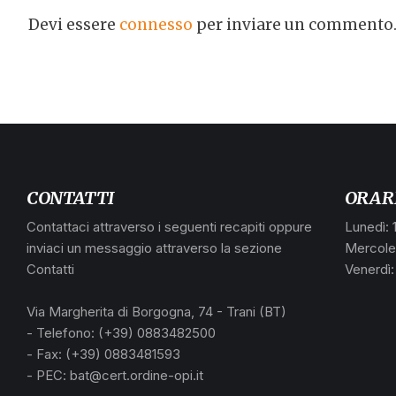
Devi essere
connesso
per inviare un commento
CONTATTI
ORAR
Contattaci attraverso i seguenti recapiti oppure
Lunedì: 
inviaci un messaggio attraverso la sezione
Mercoled
Contatti
Venerdì:
Via Margherita di Borgogna, 74 - Trani (BT)
- Telefono: (+39) 0883482500
- Fax: (+39) 0883481593
- PEC: bat@cert.ordine-opi.it