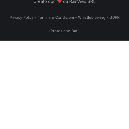
Creato con
da
RainWeb SRL
Privacy Policy
-
Termini e Condizioni
-
Whistleblowing
-
GDPR
(Protezione Dati)
no
,