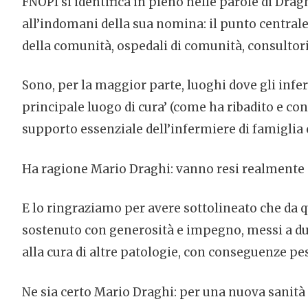
FNOPI si identifica in pieno nelle parole di Drag
all’indomani della sua nomina: il punto centrale è
della comunità, ospedali di comunità, consultori,
Sono, per la maggior parte, luoghi dove gli infer
principale luogo di cura’ (come ha ribadito e co
supporto essenziale dell’infermiere di famiglia
Ha ragione Mario Draghi: vanno resi realmente esi
E lo ringraziamo per avere sottolineato che da 
sostenuto con generosità e impegno, messi a dur
alla cura di altre patologie, con conseguenze pesa
Ne sia certo Mario Draghi: per una nuova sanità c