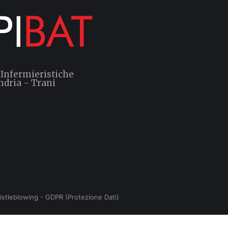
 Infermieristiche
ndria - Trani
istleblowing
-
GDPR (Protezione Dati)