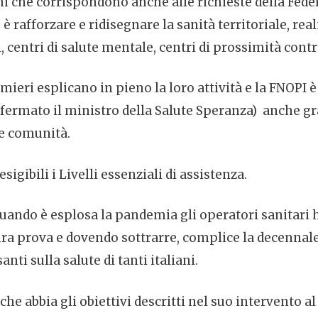
hi che corrispondono anche alle richieste della Feder
 rafforzare e ridisegnare la sanità territoriale, real
 centri di salute mentale, centri di prossimità contro
mieri esplicano in pieno la loro attività e la FNOPI è
nfermato il ministro della Salute Speranza) anche gr
 e comunità.
gibili i Livelli essenziali di assistenza.
quando è esplosa la pandemia gli operatori sanitari
a prova e dovendo sottrarre, complice la decennale 
nti sulla salute di tanti italiani.
he abbia gli obiettivi descritti nel suo intervento al