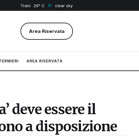
Trani
26
clear sky
Area Riservata
FERMIERI
AREA RISERVATA
’ deve essere il
sono a disposizione