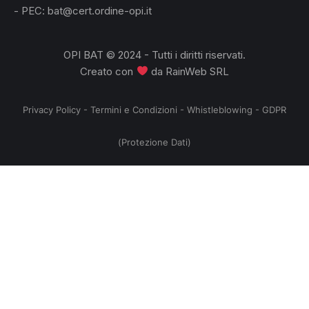
- PEC: bat@cert.ordine-opi.it
OPI BAT © 2024 - Tutti i diritti riservati.
Creato con
da
RainWeb SRL
Privacy Policy
-
Termini e Condizioni
-
Whistleblowing
-
GDPR
(Protezione Dati)
no