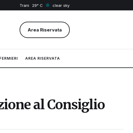
Trani
29
clear sky
Area Riservata
FERMIERI
AREA RISERVATA
zione al Consiglio