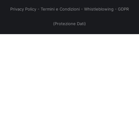
Privacy Policy
-
Termini e Condizioni
-
Whistleblowing
-
GDPR
(Protezione Dati)
no
,