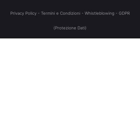
Privacy Policy
-
Termini e Condizioni
-
Whistleblowing
-
GDPR
(Protezione Dati)
no
,