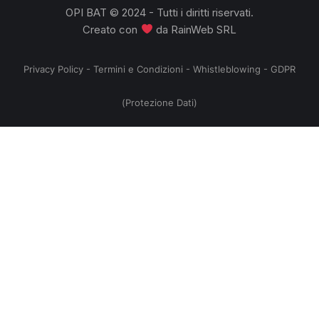
OPI BAT © 2024 - Tutti i diritti riservati.
Creato con
da
RainWeb SRL
Privacy Policy
-
Termini e Condizioni
-
Whistleblowing
-
GDPR
(Protezione Dati)
no