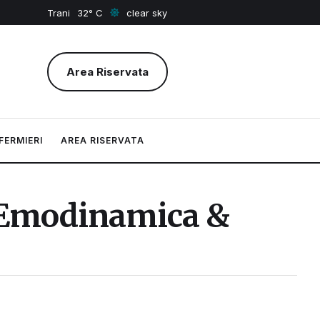
Trani
32
clear sky
Area Riservata
FERMIERI
AREA RISERVATA
 “Emodinamica &