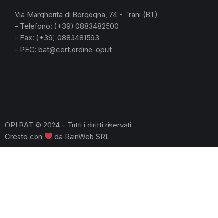
Via Margherita di Borgogna, 74 - Trani (BT)
- Telefono: (+39) 0883482500
- Fax: (+39) 0883481593
- PEC: bat@cert.ordine-opi.it
OPI BAT © 2024 - Tutti i diritti riservati.
Creato con
da
RainWeb SRL