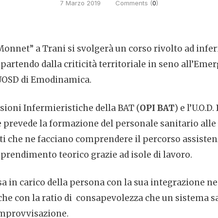
7 Marzo 2019
Comments (
0
)
onnet” a Trani si svolgerà un corso rivolto ad inferm
partendo dalla criticità territoriale in seno all’Eme
a UOSD di Emodinamica.
sioni Infermieristiche della BAT (
OPI BAT
) e l’U.O.D.
 e prevede la formazione del personale sanitario alle 
enti che ne facciano comprendere il percorso assiste
apprendimento teorico grazie ad isole di lavoro.
esa in carico della persona con la sua integrazione nei 
che con la ratio di consapevolezza che un sistema s
improvvisazione.