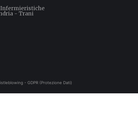
 Infermieristiche
ndria - Trani
istleblowing
-
GDPR (Protezione Dati)