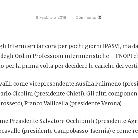
6 Febbraio 2018
Comments (
0
)
i Infermieri (ancora per pochi giorni IPASVI, ma dal 
 degli Ordini Professioni infermieristiche – FNOPI c
aio per la prima volta per decidere le cariche dei vert
lli. come Vicepresendente Ausilia Pulimeno (presid
rlo Cicolini (presidente Chieti). Gli altri componen
rosseto), Franco Vallicella (presidente Verona).
 come Presidente Salvatore Occhipinti (presidente Agr
nocavallo (presidente Campobasso-Isernia) e come re