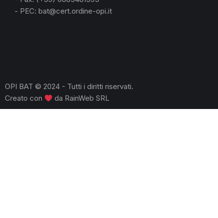
- PEC: bat@cert.ordine-opi.it
OPI BAT © 2024 - Tutti i diritti riservati.
Creato con
da
RainWeb SRL