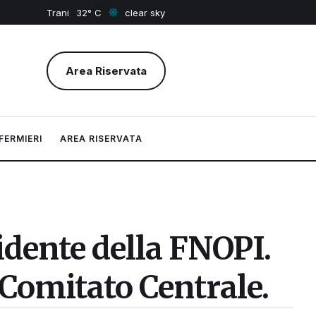
Trani
32
clear sky
Area Riservata
FERMIERI
AREA RISERVATA
dente della FNOPI.
o Comitato Centrale.