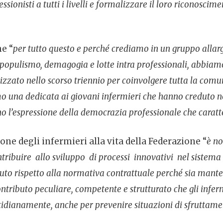
ionisti a tutti i livelli e formalizzare il loro riconosciment
e “
per tutto questo e perché crediamo in un gruppo allarg
, populismo, demagogia e lotte intra professionali, abbia
zzato nello scorso triennio per coinvolgere tutta la comuni
emo una dedicata ai giovani infermieri che hanno creduto n
no l’espressione della democrazia professionale che cara
ne degli infermieri alla vita della Federazione “
è no
ribuire allo sviluppo di processi innovativi nel sistema s
uto rispetto alla normativa contrattuale perché sia manten
ontributo peculiare, competente e strutturato che gli infermie
otidianamente, anche per prevenire situazioni di sfruttame