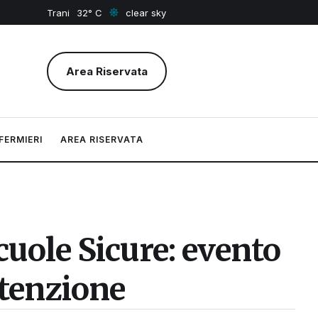
Trani
32
clear sky
Area Riservata
FERMIERI
AREA RISERVATA
cuole Sicure: evento
ttenzione