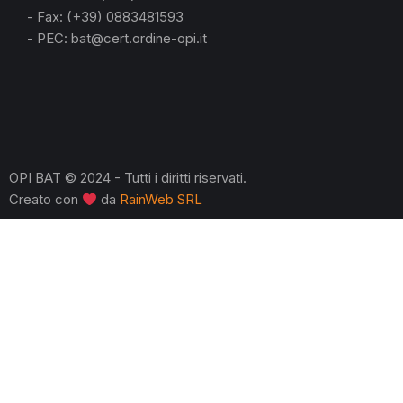
- Fax: (+39) 0883481593
- PEC: bat@cert.ordine-opi.it
OPI BAT © 2024 - Tutti i diritti riservati.
Creato con
da
RainWeb SRL