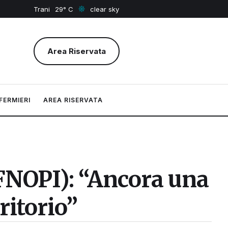
Trani
29
clear sky
Area Riservata
FERMIERI
AREA RISERVATA
FNOPI): “Ancora una
rritorio”