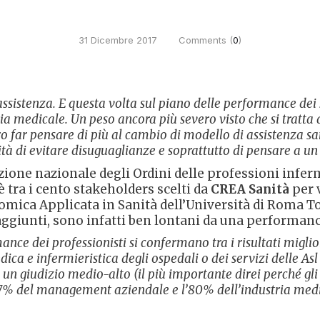
31 Dicembre 2017
Comments (
0
)
sistenza. E questa volta sul piano delle performance dei ser
 medicale. Un peso ancora più severo visto che si tratta di
ro far pensare di più al cambio di modello di assistenza san
sità di evitare disuguaglianze e soprattutto di pensare a u
azione nazionale degli Ordini delle professioni infer
è tra i cento stakeholders scelti da
CREA Sanità
per v
omica Applicata in Sanità dell’Università di Roma To
raggiunti, sono infatti ben lontani da una performan
ance dei professionisti si confermano tra i risultati miglior
ca e infermieristica degli ospedali o dei servizi delle Asl 
 un giudizio medio-alto (il più importante direi perché gli
 73,7% del management aziendale e l’80% dell’industria medi