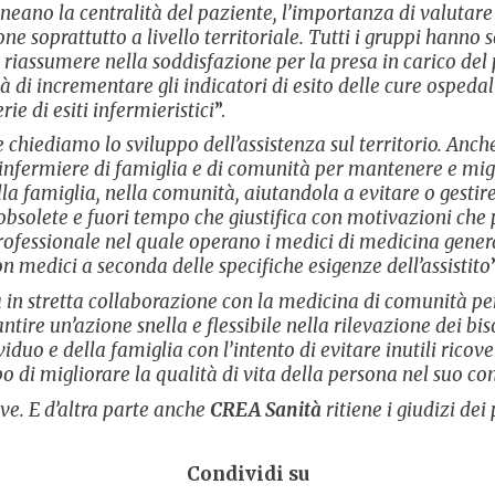
ineano la centralità del paziente, l’importanza di valutare 
 soprattutto a livello territoriale. Tutti i gruppi hanno so
o riassumere nella soddisfazione per la presa in carico del
tà di incrementare gli indicatori di esito delle cure ospeda
e di esiti infermieristici
”.
e chiediamo lo sviluppo dell’assistenza sul territorio. Anc
infermiere di famiglia e di comunità per mantenere e migli
 della famiglia, nella comunità, aiutandola a evitare o gesti
i obsolete e fuori tempo che giustifica con motivazioni 
ofessionale nel quale operano i medici di medicina general
on medici a seconda delle specifiche esigenze dell’assistito
 in stretta collaborazione con la medicina di comunità per 
ntire un’azione snella e flessibile nella rilevazione dei biso
viduo e della famiglia con l’intento di evitare inutili ricov
opo di migliorare la qualità di vita della persona nel suo con
ve. E d’altra parte anche
CREA Sanità
ritiene i giudizi d
Condividi su