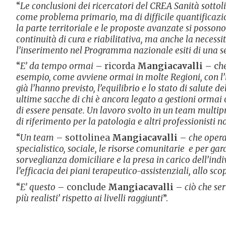
“
Le conclusioni dei ricercatori del CREA Sanità sottol
come problema primario, ma di difficile quantificazione
la parte territoriale e le proposte avanzate si posson
continuità di cura e riabilitativa, ma anche la necessi
l’inserimento nel Programma nazionale esiti di una seri
“
E’ da tempo ormai
– ricorda
Mangiacavalli
– c
h
esempio, come avviene ormai in molte Regioni, con l’
già l’hanno previsto, l’equilibrio e lo stato di salute
ultime sacche di chi è ancora legato a gestioni orma
di essere pensate. Un lavoro svolto in un team multipr
di riferimento per la patologia e altri professionisti n
“
Un team
– sottolinea
Mangiacavalli
–
che opera
specialistico, sociale, le risorse comunitarie e per gara
sorveglianza domiciliare e la presa in carico dell’indi
l’efficacia dei piani terapeutico-assistenziali, allo sc
“
E’ questo
– conclude
Mangiacavalli
–
ciò che ser
più realisti’ rispetto ai livelli raggiunti
”.