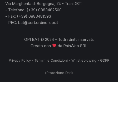
Via Margherita di Borgogna, 74 - Trani (BT)
- Telefono: (+39) 0883482500
- Fax: (+39) 0883481593
- PEC: bat@cert.ordine-opi.it
no
OPI BAT © 2024 - Tutti i diritti riservati.
Creato con
da
RainWeb SRL
Privacy Policy
-
Termini e Condizioni
-
Whistleblowing
-
GDPR
(Protezione Dati)
,