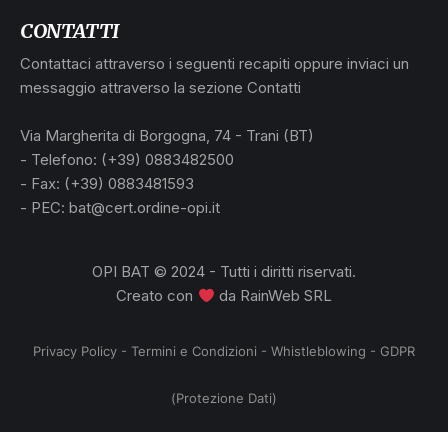
CONTATTI
Contattaci attraverso i seguenti recapiti oppure inviaci un
messaggio attraverso la sezione Contatti
L
Via Margherita di Borgogna, 74 - Trani (BT)
- Telefono: (+39) 0883482500
- Fax: (+39) 0883481593
- PEC: bat@cert.ordine-opi.it
OPI BAT © 2024 - Tutti i diritti riservati.
Creato con
da
RainWeb SRL
Privacy Policy
-
Termini e Condizioni
-
Whistleblowing
-
GDPR
(Protezione Dati)
no