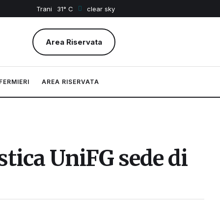
Trani
31
clear sky
Area Riservata
FERMIERI
AREA RISERVATA
istica UniFG sede di