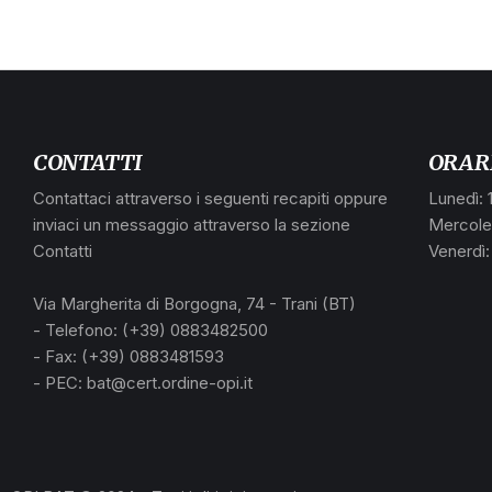
CONTATTI
ORAR
Contattaci attraverso i seguenti recapiti oppure
Lunedì: 
inviaci un messaggio attraverso la sezione
Mercoled
Contatti
Venerdì:
Via Margherita di Borgogna, 74 - Trani (BT)
- Telefono: (+39) 0883482500
- Fax: (+39) 0883481593
- PEC: bat@cert.ordine-opi.it