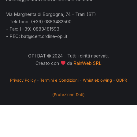
L
Via Margherita di Borgogna, 74 - Trani (BT)
- Telefono: (+39) 0883482500
- Fax: (+39) 0883481593
- PEC: bat@cert.ordine-opi.it
OPI BAT © 2024 - Tutti i diritti riservati.
Creato con
da
RainWeb SRL
Privacy Policy
-
Termini e Condizioni
-
Whistleblowing
-
GDPR
(Protezione Dati)
no