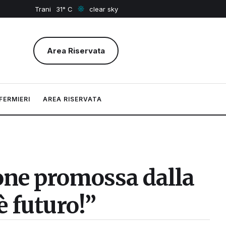
Trani
31
clear sky
Area Riservata
FERMIERI
AREA RISERVATA
ione promossa dalla
è futuro!”