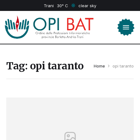
Trani
30
clear sky
Tag:
opi taranto
Home
opi taranto