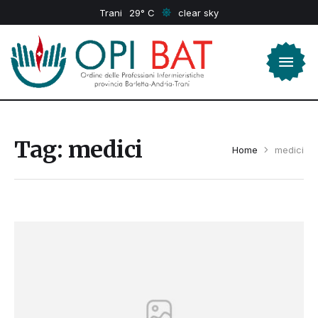
Trani
29
clear sky
Tag:
medici
Home
medici