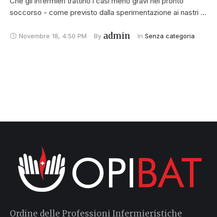
Che gli infermieri trattino i casi meno gravi nei pronto
soccorso - come previsto dalla sperimentazione ai nastri …
admin
Novembre 18
,
4:50 PM
By 
In 
Senza categoria
Ordine delle Professioni Infermieristiche