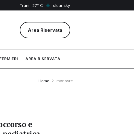
Trani
27
clear sky
Area Riservata
FERMIERI
AREA RISERVATA
Home
manovre
occorso e