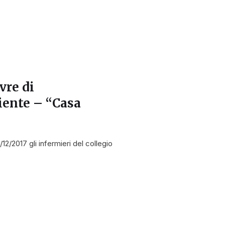
vre di
iente – “Casa
2/2017 gli infermieri del collegio
a