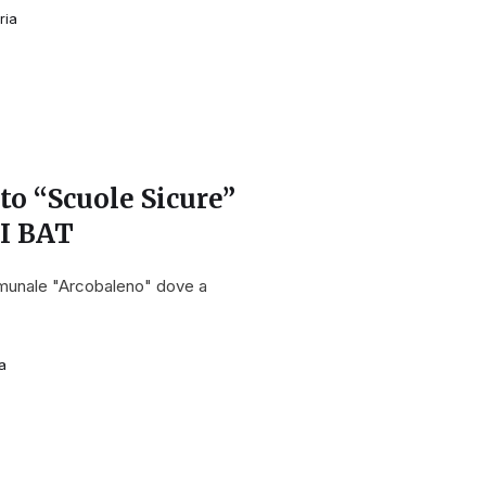
ria
to “Scuole Sicure”
VI BAT
comunale "Arcobaleno" dove a
a