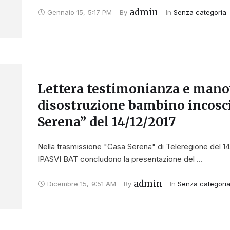
admin
Gennaio 15
,
5:17 PM
By 
In 
Senza categoria
Lettera testimonianza e mano
disostruzione bambino incosc
Serena” del 14/12/2017
Nella trasmissione "Casa Serena" di Teleregione del 14/1
IPASVI BAT concludono la presentazione del …
admin
Dicembre 15
,
9:51 AM
By 
In 
Senza categori