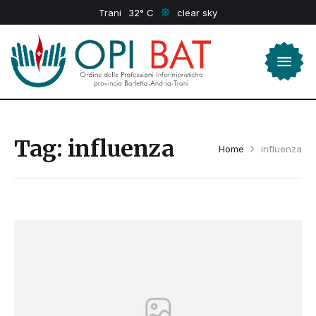
Trani
32
clear sky
Tag:
influenza
Home
influenza