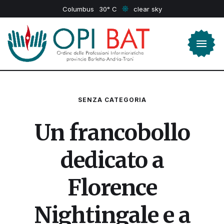
Columbus
30
clear sky
SENZA CATEGORIA
Un francobollo
dedicato a
Florence
Nightingale e a