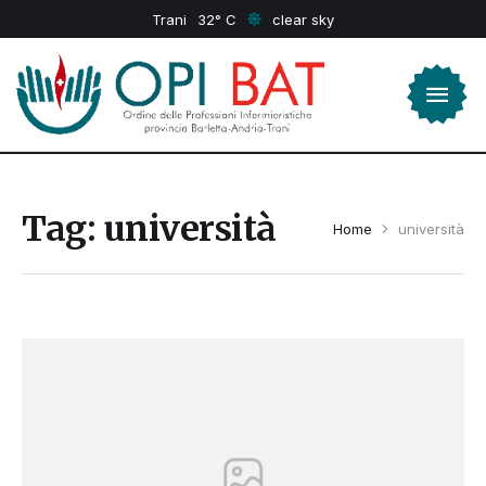
Trani
32
clear sky
Tag:
università
Home
università