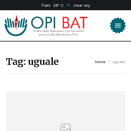
Trani
28
clear sky
Tag:
uguale
Home
uguale