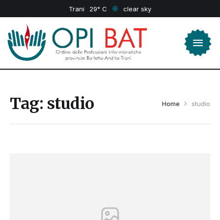
Trani
29
clear sky
Tag:
studio
Home
studio