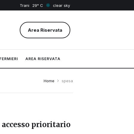
Trani
29
clear sky
Area Riservata
FERMIERI
AREA RISERVATA
Home
spesa
accesso prioritario