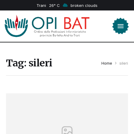
Trani
26
broken clouds
Tag:
sileri
Home
sileri