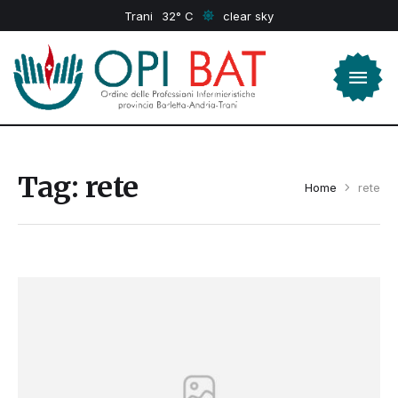
Trani
32
clear sky
Tag:
rete
Home
rete