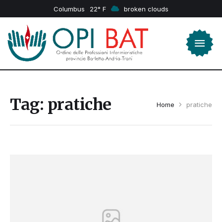
Columbus
22
broken clouds
Tag:
pratiche
Home
pratiche