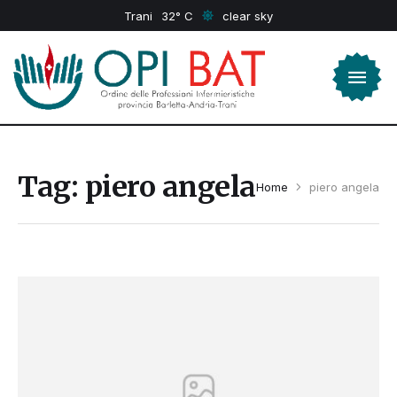
Trani
32
clear sky
Tag:
piero angela
Home
piero angela