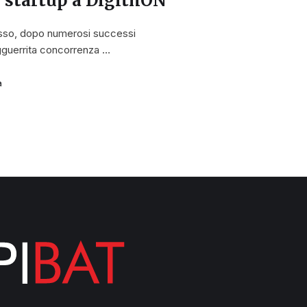
e startup a DigithON
osso, dopo numerosi successi
’agguerrita concorrenza …
a