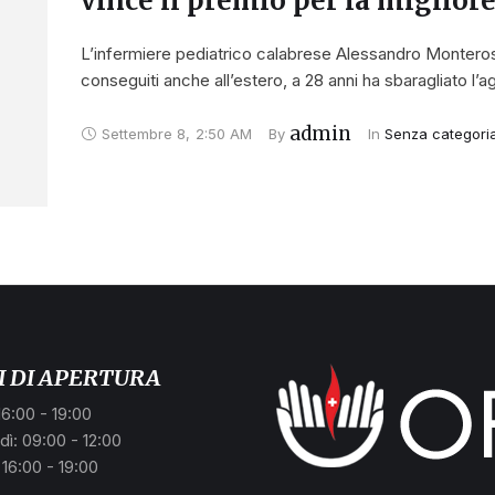
vince il premio per la miglior
L’infermiere pediatrico calabrese Alessandro Monter
conseguiti anche all’estero, a 28 anni ha sbaragliato l
admin
Settembre 8
,
2:50 AM
By 
In 
Senza categori
I DI APERTURA
16:00 - 19:00
ì: 09:00 - 12:00
 16:00 - 19:00