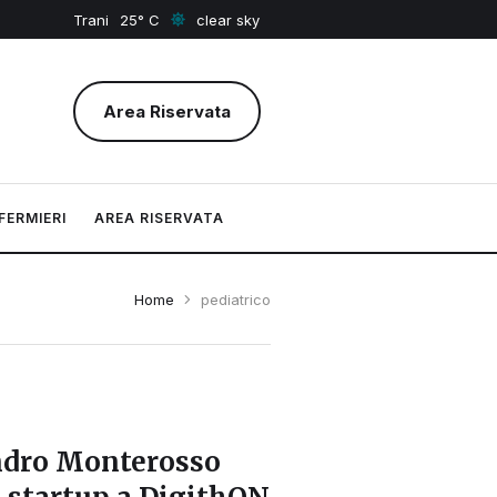
Trani
25
clear sky
Area Riservata
FERMIERI
AREA RISERVATA
Home
pediatrico
andro Monterosso