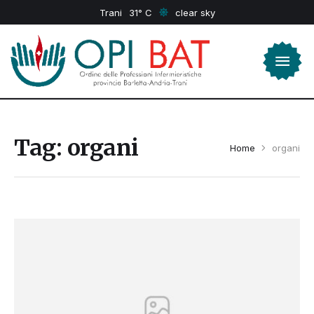
Trani
31
clear sky
Tag:
organi
Home
organi