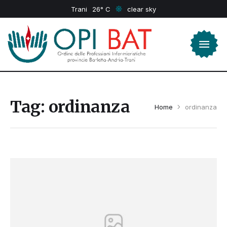
Trani
26
clear sky
Tag:
ordinanza
Home
ordinanza