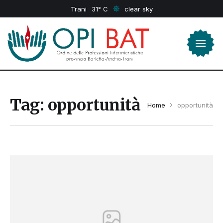
Trani
31
clear sky
Tag:
opportunità
Home
opportunità