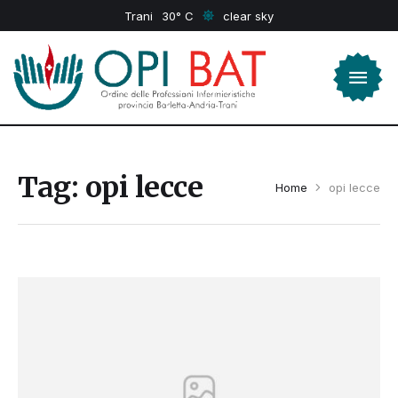
Trani
30
clear sky
Tag:
opi lecce
Home
opi lecce