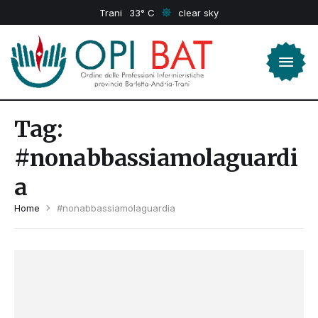
Trani
33
clear sky
Tag:
#nonabbassiamolaguardi
a
Home
#nonabbassiamolaguardia