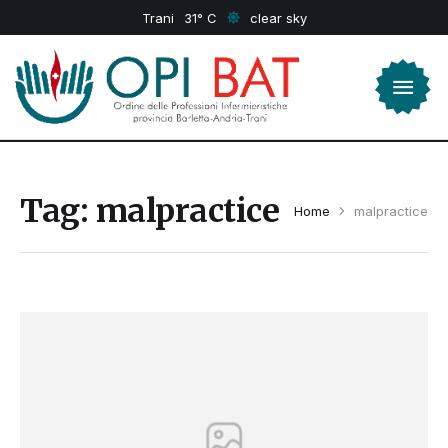
Trani
31
clear sky
Tag:
malpractice
Home
malpractice