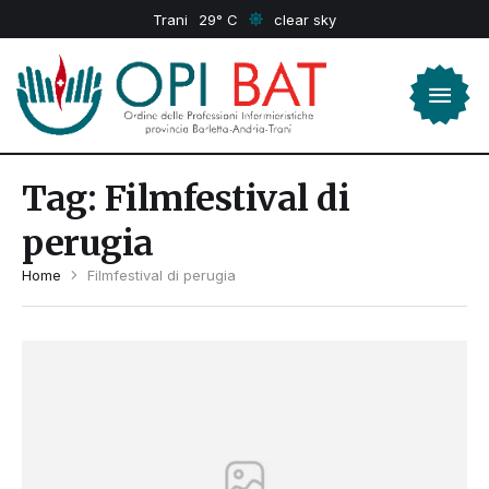
Trani
29
clear sky
Tag:
Filmfestival di
perugia
Home
Filmfestival di perugia